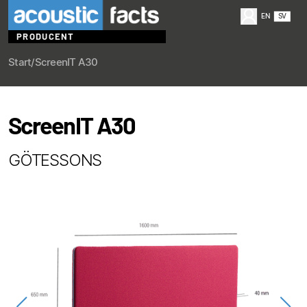
EN
SV
PRODUCENT
Start
/
ScreenIT A30
ScreenIT A30
GÖTESSONS