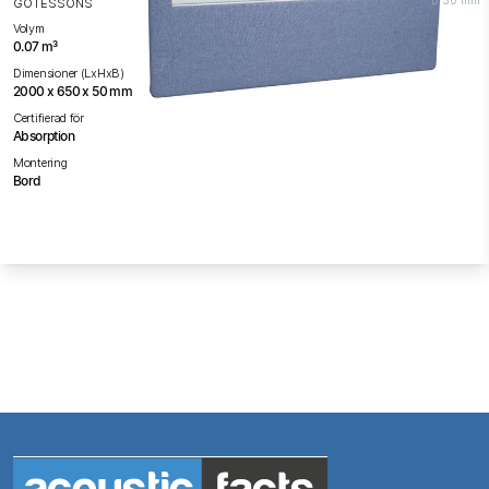
B 50 mm
GÖTESSONS
Volym
0.07 m³
Dimensioner (LxHxB)
2000 x 650 x 50 mm
Certifierad för
Absorption
Montering
Bord