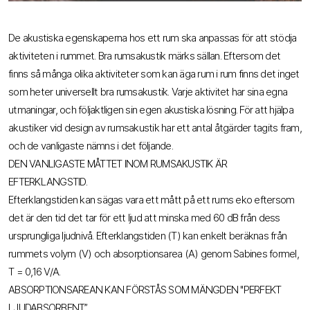
De akustiska egenskaperna hos ett rum ska anpassas för att stödja
aktiviteten i rummet. Bra rumsakustik märks sällan. Eftersom det
finns så många olika aktiviteter som kan äga rum i rum finns det inget
som heter universellt bra rumsakustik. Varje aktivitet har sina egna
utmaningar, och följaktligen sin egen akustiska lösning. För att hjälpa
akustiker vid design av rumsakustik har ett antal åtgärder tagits fram,
och de vanligaste nämns i det följande.
DEN VANLIGASTE MÅTTET INOM RUMSAKUSTIK ÄR
EFTERKLANGSTID.
Efterklangstiden kan sägas vara ett mått på ett rums eko eftersom
det är den tid det tar för ett ljud att minska med 60 dB från dess
ursprungliga ljudnivå. Efterklangstiden (T) kan enkelt beräknas från
rummets volym (V) och absorptionsarea (A) genom Sabines formel,
T = 0,16 V/A.
ABSORPTIONSAREAN KAN FÖRSTÅS SOM MÄNGDEN "PERFEKT
LJUDABSORBENT”