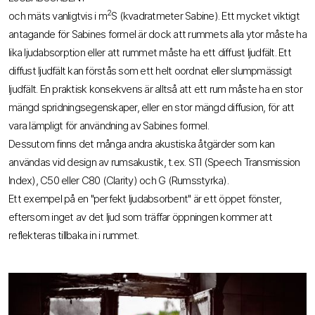
2
och mäts vanligtvis i m
S (kvadratmeter Sabine). Ett mycket viktigt
antagande för Sabines formel är dock att rummets alla ytor måste ha
lika ljudabsorption eller att rummet måste ha ett diffust ljudfält. Ett
diffust ljudfält kan förstås som ett helt oordnat eller slumpmässigt
ljudfält. En praktisk konsekvens är alltså att ett rum måste ha en stor
mängd spridningsegenskaper, eller en stor mängd diffusion, för att
vara lämpligt för användning av Sabines formel.
Dessutom finns det många andra akustiska åtgärder som kan
användas vid design av rumsakustik, t.ex. STI (Speech Transmission
Index), C50 eller C80 (Clarity) och G (Rumsstyrka).
Ett exempel på en "perfekt ljudabsorbent" är ett öppet fönster,
eftersom inget av det ljud som träffar öppningen kommer att
reflekteras tillbaka in i rummet.