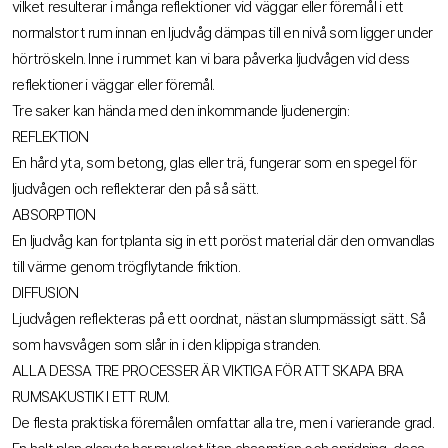
vilket resulterar i många reflektioner vid väggar eller föremål i ett
normalstort rum innan en ljudvåg dämpas till en nivå som ligger under
hörtröskeln. Inne i rummet kan vi bara påverka ljudvågen vid dess
reflektioner i väggar eller föremål.
Tre saker kan hända med den inkommande ljudenergin:
REFLEKTION
En hård yta, som betong, glas eller trä, fungerar som en spegel för
ljudvågen och reflekterar den på så sätt.
ABSORPTION
En ljudvåg kan fortplanta sig in ett poröst material där den omvandlas
till värme genom trögflytande friktion.
DIFFUSION
Ljudvågen reflekteras på ett oordnat, nästan slumpmässigt sätt. Så
som havsvågen som slår in i den klippiga stranden.
ALLA DESSA TRE PROCESSER ÄR VIKTIGA FÖR ATT SKAPA BRA
RUMSAKUSTIK I ETT RUM.
De flesta praktiska föremålen omfattar alla tre, men i varierande grad.