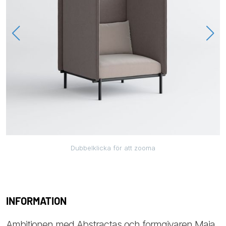
Dubbelklicka för att zooma
INFORMATION
Ambitionen med Abstractas och formgivaren Maja