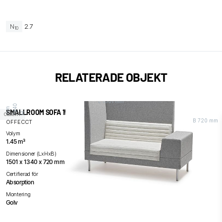
N
2.7
10
RELATERADE OBJEKT
L 1501 mm
0
4
m
SMALLROOM SOFA 1500
H
1
3
m
OBJEKT
B 720 mm
OFFECCT
Volym
1.45 m³
Dimensioner (LxHxB)
1501 x 1340 x 720 mm
Certifierad för
Absorption
Montering
Golv