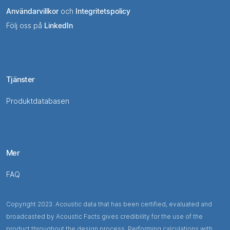
Användarvillkor
och
Integritetspolicy
Följ oss på
LinkedIn
Tjänster
Produktdatabasen
Mer
FAQ
Copyright 2023. Acoustic data that has been certified, evaluated and
broadcasted by Acoustic Facts gives credibility for the use of the
product throughout the design process. Performing calculations with