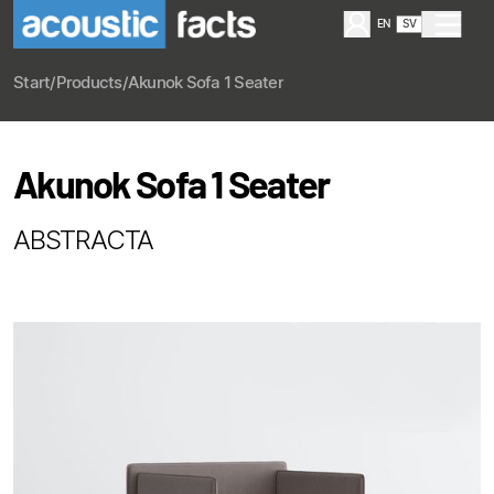
EN
SV
Start
/
Products
/
Akunok Sofa 1 Seater
Akunok Sofa 1 Seater
ABSTRACTA