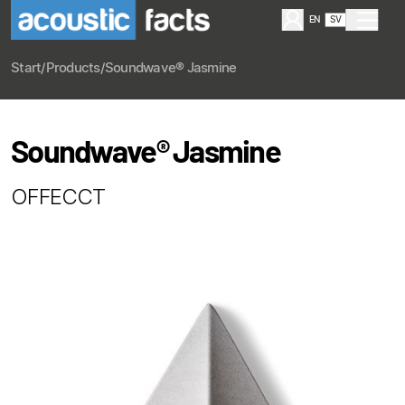
EN
SV
Start
/
Products
/
Soundwave® Jasmine
Soundwave® Jasmine
OFFECCT