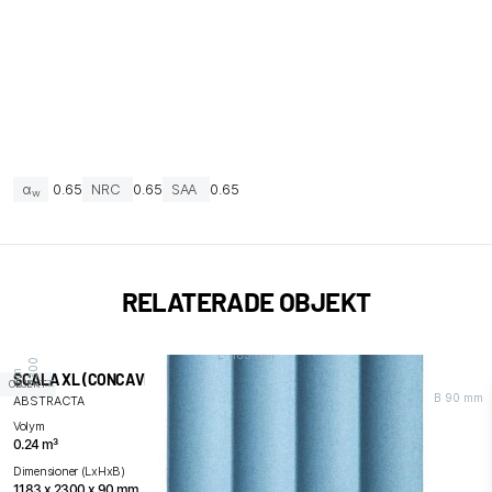
α
0.65
NRC
0.65
SAA
0.65
w
RELATERADE OBJEKT
L 1183 mm
0
m
SCALA XL (CONCAVE UPHOLSTERED WITH FABRIC)
OBJEKT
H 2
3
0
m
B 90 mm
ABSTRACTA
Volym
0.24 m³
Dimensioner (LxHxB)
1183 x 2300 x 90 mm