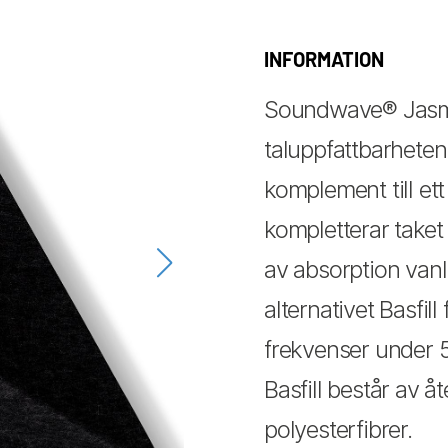
INFORMATION
Soundwave® Jasmin
taluppfattbarheten
komplement till et
kompletterar taket
av absorption vanli
alternativet Basfill
frekvenser under 5
Basfill består av å
polyesterfibrer.