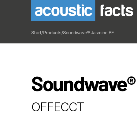
Start
/
Products
/
Soundwave® Jasmine BF
Soundwave®
OFFECCT