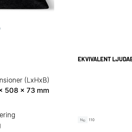
a
EKVIVALENT LJUDA
nsioner (LxHxB)
x 508 x 73 mm
ering
N
110
10
g