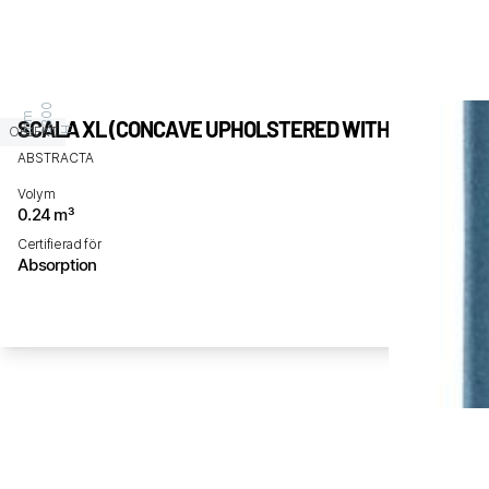
0
0
m
SCALA XL (CONCAVE UPHOLSTERED WITH FABRIC)
OBJEKT
H 2
3
m
ABSTRACTA
Volym
0.24 m³
Certifierad för
Absorption