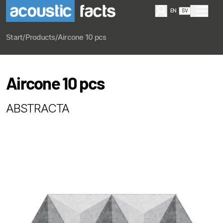
EN
SV
Start
/
Products
/
Aircone 10 pcs
Aircone 10 pcs
ABSTRACTA